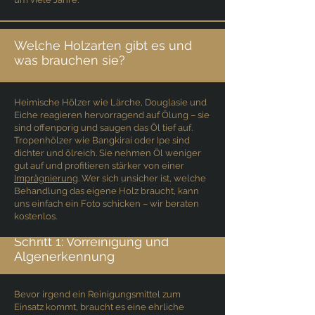
Welche Holzarten gibt es und
was brauchen sie?
Heimische Hölzer wie Lärche, Douglasie und
Eiche reagieren hervorragend auf Ölung – sie
sind offenporig und saugen das Öl tief auf.
Tropenhölzer wie Bangkirai oder Ipe sind
dichter und ölreich. Sie nehmen Öl weniger
gut auf und profitieren stärker von einer
Imprägnierung
. Wer sich unsicher ist, welche
Behandlung das eigene Holz braucht, kann
uns einfach ein Foto schicken – wir beraten
kostenlos.
Schritt 1: Vorreinigung und
Algenerkennung
Bevor irgend ein Reinigungsmittel zum
Einsatz kommt, braucht es eine ehrliche