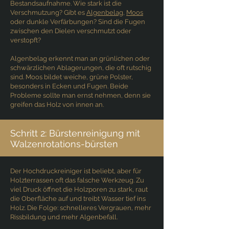
Bestandsaufnahme. Wie stark ist die
Verschmutzung? Gibt es
Algenbelag
,
Moos
oder dunkle Verfärbungen? Sind die Fugen
zwischen den Dielen verschmutzt oder
verstopft?
Algenbelag erkennt man an grünlichen oder
schwärzlichen Ablagerungen, die oft rutschig
sind. Moos bildet weiche, grüne Polster,
besonders in Ecken und Fugen. Beide
Probleme sollte man ernst nehmen, denn sie
greifen das Holz von innen an.
Schritt 2: Bürstenreinigung mit
Walzenrotations-bürsten
Der Hochdruckreiniger ist beliebt, aber für
Holzterrassen oft das falsche Werkzeug. Zu
viel Druck öffnet die Holzporen zu stark, raut
die Oberfläche auf und treibt Wasser tief ins
Holz. Die Folge: schnelleres Vergrauen, mehr
Rissbildung und mehr Algenbefall.