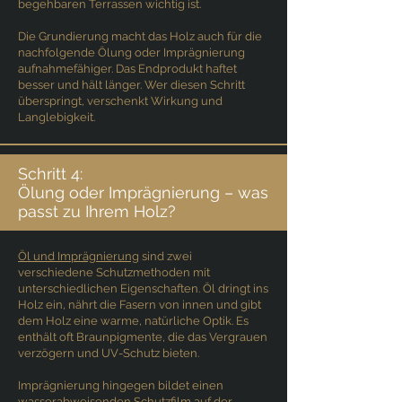
begehbaren Terrassen wichtig ist.
Die Grundierung macht das Holz auch für die
nachfolgende Ölung oder Imprägnierung
aufnahmefähiger. Das Endprodukt haftet
besser und hält länger. Wer diesen Schritt
überspringt, verschenkt Wirkung und
Langlebigkeit.
Schritt 4:
Ölung oder Imprägnierung – was
passt zu Ihrem Holz?
Öl und Imprägnierung
sind zwei
verschiedene Schutzmethoden mit
unterschiedlichen Eigenschaften. Öl dringt ins
Holz ein, nährt die Fasern von innen und gibt
dem Holz eine warme, natürliche Optik. Es
enthält oft Braunpigmente, die das Vergrauen
verzögern und UV-Schutz bieten.
Imprägnierung hingegen bildet einen
wasserabweisenden Schutzfilm auf der