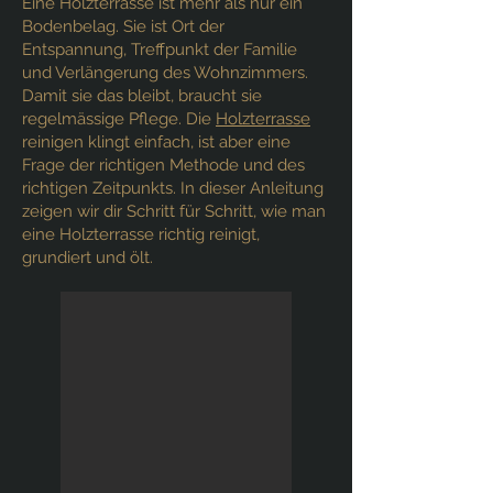
Eine Holzterrasse ist mehr als nur ein
Bodenbelag. Sie ist Ort der
Entspannung, Treffpunkt der Familie
und Verlängerung des Wohnzimmers.
Damit sie das bleibt, braucht sie
regelmässige Pflege. Die
Holzterrasse
reinigen klingt einfach, ist aber eine
Frage der richtigen Methode und des
richtigen Zeitpunkts. In dieser Anleitung
zeigen wir dir Schritt für Schritt, wie man
eine Holzterrasse richtig reinigt,
grundiert und ölt.