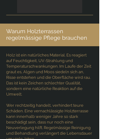
Warum Holzterrassen
regelmässige Pflege brauchen
Holz ist ein natürliches Material. Es reagiert
auf Feuchtigkeit, UV-Strahlung und
Temperaturschwankungen. Im Laufe der Zeit
graut es, Algen und Moos siedeln sich an,
Risse entstehen und die Oberfläche wird rau.
Das ist kein Zeichen schlechter Qualität,
sondern eine natürliche Reaktion auf die
Umwelt.
Wer rechtzeitig handelt, verhindert teure
Schäden. Eine vernachlässigte Holzterrasse
kann innerhalb weniger Jahre so stark
beschädigt sein, dass nur noch eine
Neuverlegung hilft. Regelmässige Reinigung
und Behandlung verlängert die Lebensdauer
um viele Jahre.