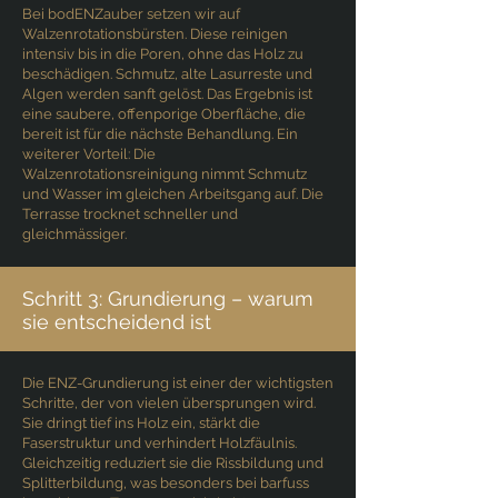
Bei bodENZauber setzen wir auf
Walzenrotationsbürsten. Diese reinigen
intensiv bis in die Poren, ohne das Holz zu
beschädigen. Schmutz, alte Lasurreste und
Algen werden sanft gelöst. Das Ergebnis ist
eine saubere, offenporige Oberfläche, die
bereit ist für die nächste Behandlung. Ein
weiterer Vorteil: Die
Walzenrotationsreinigung nimmt Schmutz
und Wasser im gleichen Arbeitsgang auf. Die
Terrasse trocknet schneller und
gleichmässiger.
Schritt 3: Grundierung – warum
sie entscheidend ist
Die ENZ-Grundierung ist einer der wichtigsten
Schritte, der von vielen übersprungen wird.
Sie dringt tief ins Holz ein, stärkt die
Faserstruktur und verhindert Holzfäulnis.
Gleichzeitig reduziert sie die Rissbildung und
Splitterbildung, was besonders bei barfuss