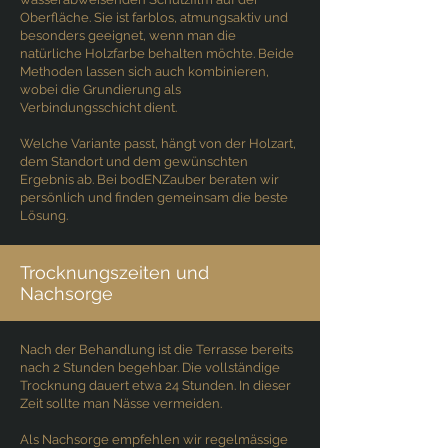
Oberfläche. Sie ist farblos, atmungsaktiv und
besonders geeignet, wenn man die
natürliche Holzfarbe behalten möchte. Beide
Methoden lassen sich auch kombinieren,
wobei die Grundierung als
Verbindungsschicht dient.
Welche Variante passt, hängt von der Holzart,
dem Standort und dem gewünschten
Ergebnis ab. Bei bodENZauber beraten wir
persönlich und finden gemeinsam die beste
Lösung.
Trocknungszeiten und
Nachsorge
Nach der Behandlung ist die Terrasse bereits
nach 2 Stunden begehbar. Die vollständige
Trocknung dauert etwa 24 Stunden. In dieser
Zeit sollte man Nässe vermeiden.
Als Nachsorge empfehlen wir regelmässige