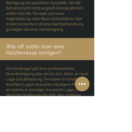
Reinigung mit spezieller Holzseife, die die
Schutzschicht nicht angreift. Einmal jährlich
sollte man die Terrasse auf neue
Algenbildung oder Risse kontrollieren. Bei
ersten Anzeichen ist eine Nachbehandlung
günstiger als eine Vollreinigung.
Wie oft sollte man eine
Holzterrasse reinigen?
Als Faustregel gilt: eine professionelle
Grundreinigung alle ein bis drei Jahre, je nach
Lage und Belastung. Terrassen in schattigen,
feuchten Lagen brauchen häufigere Pflege
als solche in sonniger, trockener Lage. Eine
jährliche Sichtkontrolle hilft, den richtigen
Zeitpunkt nicht zu verpassen.
Profi oder selbst machen – ein
ehrlicher Vergleich