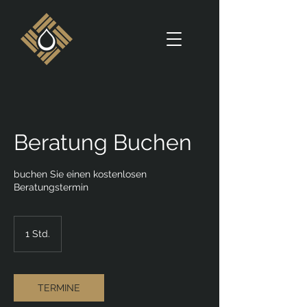
Beratung Buchen
buchen Sie einen kostenlosen
Beratungstermin
1 Std.
1
S
t
d
TERMINE